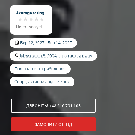
Average rating
★
★
★
★
★
★
★
★
★
★
No ratings yet
Бер 12, 2027 - Бер 14, 2027
Messeveien 8, 2004 Lillestrøm, Norway
Полювання та риболовля
Спорт, активний відпочинок
ДЗВОНІТЬ! +48 616 791 105
ЗАМОВИТИ СТЕНД