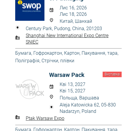
Лис 16, 2026
Лис 18, 2026
Китай, Шанхай
Century Park, Pudong, China, 201203
Shanghai New International Expo Centre
SNIEC
Бумага
,
Гофрокартон
,
Картон
,
Пакування, тара
,
Поліграфія
,
Стрічки, плівки
Warsaw Pack
Виставка
Кві 13, 2027
Кві 15, 2027
Польща, Варшава
Aleja Katowicka 62, 05-830
Nadarzyn, Poland
Ptak Warsaw Expo
Бумага
,
Гофрокартон
,
Картон
,
Пакування, тара
,