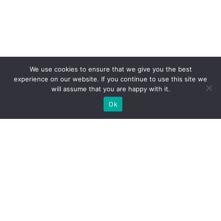
We use cookies to ensure that we give you the best
experience on our website. If you continue to use this site we
will assume that you are happy with it.
Ok
Які типи виставкових стендів
ми можемо вам
запропонувати