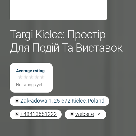
Targi Kielce: Простір
Для Подій Та Виставок
Average rating
★
★
★
★
★
★
★
★
★
★
No ratings yet
Zakładowa 1, 25-672 Kielce, Poland
+48413651222
website