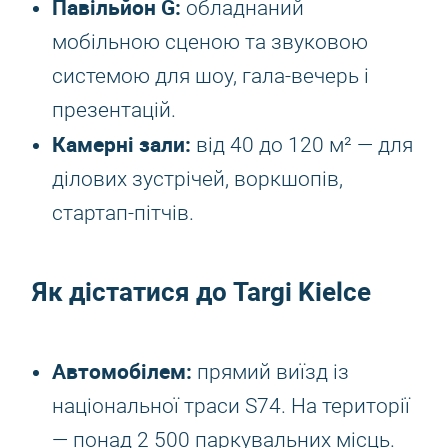
Павільйон G:
обладнаний
мобільною сценою та звуковою
системою для шоу, гала-вечерь і
презентацій.
Камерні зали:
від 40 до 120 м² — для
ділових зустрічей, воркшопів,
стартап-пітчів.
Як дістатися до Targi Kielce
Автомобілем:
прямий виїзд із
національної траси S74. На території
— понад 2 500 паркувальних місць.