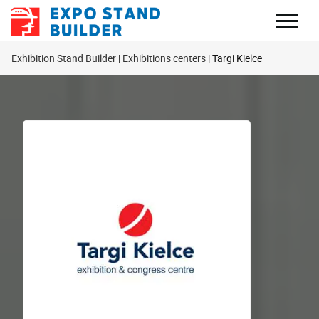
Перейти
до
змісту
Exhibition Stand Builder
Exhibitions centers
Targi Kielce