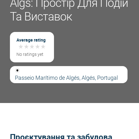
Algs: Простір Для Подій
Та Виставок
Average rating
★
★
★
★
★
★
★
★
★
★
No ratings yet
Passeio Marítimo de Algés, Algés, Portugal
Проєктування та забудова