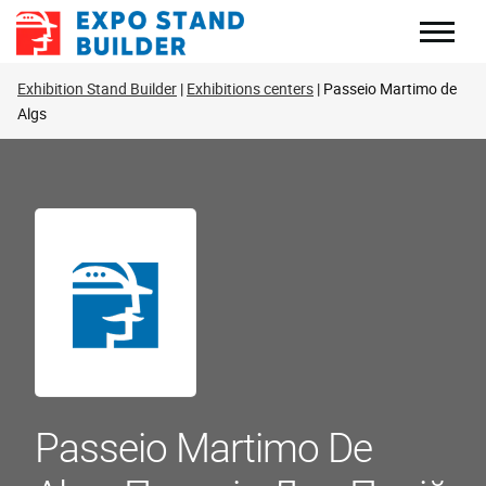
Перейти
до
змісту
Exhibition Stand Builder
Exhibitions centers
Passeio Martimo de
Algs
Passeio Martimo De