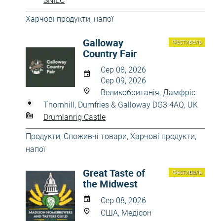
SNIEC
Харчові продукти, напої
Galloway
Фестиваль
Country Fair
Сер 08, 2026
Сер 09, 2026
Великобританія, Дамфріс
Thornhill, Dumfries & Galloway DG3 4AQ, UK
Drumlanrig Castle
Продукти
,
Споживчі товари
,
Харчові продукти,
напої
Great Taste of
Фестиваль
the Midwest
Сер 08, 2026
США, Медісон