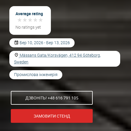
Average rating
★
★
★
★
★
★
★
★
★
★
No ratings yet
Бер 10, 2026 - Бер 13, 2026
Mässans Gata/Korsvägen, 412 94 Göteborg,
Sweden
Промислова інженерія
ДЗВОНІТЬ! +48 616 791 105
ЗАМОВИТИ СТЕНД