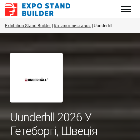
Перейти
до
змісту
Exhibition Stand Builder
Каталог виставок
Uunderhll
Uunderhll 2026 У
Гетеборгі, Швеція