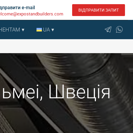
дправити e-mail
ВІДПРАВИТИ ЗАПИТ
lcome@expostandbuilders.com
НЕНТАМ
UA
льмеі, Швеція