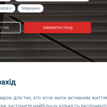
доров'я
Медицина
91 105
ЗАМОВИТИ СТЕНД
захід
марок для тих, хто хоче жити активним життя
 ви зустрінете найбільшу кількість експоненті