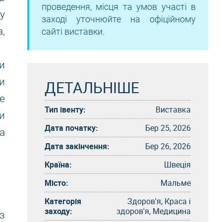
проведення, місця та умов участі в
у
заході уточнюйте на офіційному
,
сайті виставки.
и
и
ДЕТАЛЬНІШЕ
е
Тип івенту:
Виставка
и
Дата початку:
Бер 25, 2026
а
Дата закінчення:
Бер 26, 2026
Країна:
Швеція
Місто:
Мальме
Категорія
Здоров'я, Краса і
заходу:
здоров'я, Медицина
з