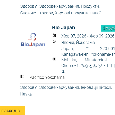
Здоров'я
,
Здорове харчування
,
Продукти
,
Споживчі товари
,
Харчові продукти, напої
Bio Japan
Фору
Жов 07, 2026 - Жов 09, 2026
Японія, Йокогама
Japan, 〒220-001
Kanagawa-ken, Yokohama-sh
Nishi-ku, Minatomirai,
Chome−1, みなとみらい１丁
１
Pacifico Yokohama
Здоров'я
,
Здорове харчування
,
Інновації hi-tech
,
Наука
ШЕ ЗАХОДІВ