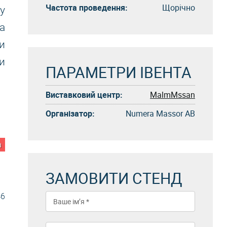
Частота проведення:
Щорічно
у
а
и
и
ПАРАМЕТРИ ІВЕНТА
Виставковий центр:
MalmMssan
Організатор:
Numera Massor AB
а
ЗАМОВИТИ СТЕНД
46