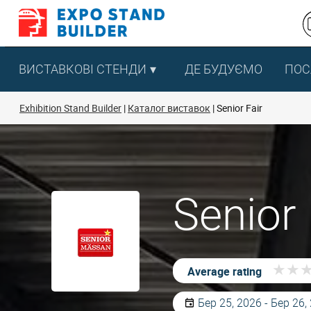
Перейти
до
змісту
ВИСТАВКОВІ СТЕНДИ
ДЕ БУДУЄМО
ПОС
Exhibition Stand Builder
Каталог виставок
Senior Fair
Senior
★
★
★
★
Average rating
Бер 25, 2026 - Бер 26,