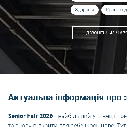
Здоров'я
Краса і з
ДЗВОНІТЬ! +48 616 7
Актуальна інформація про 
Senior Fair 2026
- найбільший у Швеції яр
та знову відкрити для себе щось нове. Тут