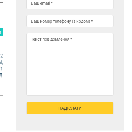
м
2
i,
 1
目