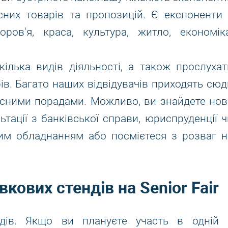
сних товарів та пропозицій. Є експоненти 
оров'я, краса, культура, житло, економіка
ілька видів діяльності, а також прослухат
ів. Багато наших відвідувачів приходять сюд
исними порадами. Можливо, ви знайдете нов
льтації з банківської справи, юриспруденції ч
ним обладнанням або посмієтеся з розваг н
кових стендів на Senior Fair
дів. Якщо ви плануєте участь в одній 