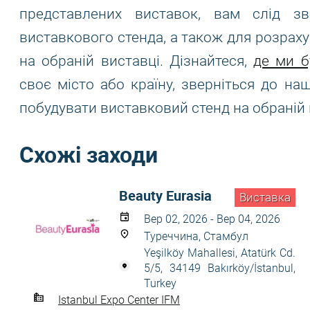
представлених виставок, вам слід з
виставкового стенда, а також для розраху
на обраній виставці. Дізнайтеся,
де ми б
своє місто або країну, зверніться до н
побудувати виставковий стенд на обраній 
Схожі заходи
Beauty Eurasia
Виставка
Вер 02, 2026 - Вер 04, 2026
Туреччина, Стамбул
Yeşilköy Mahallesi, Atatürk Cd.
5/5, 34149 Bakırköy/İstanbul,
Turkey
Istanbul Expo Center IFM