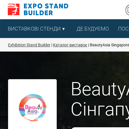
Перейти
до
змісту
ВИСТАВКОВІ СТЕНДИ
ДЕ БУДУЄМО
ПОС
Exhibition Stand Builder
Каталог виставок
BeautyAsia Singapor
Beauty
Сінгап