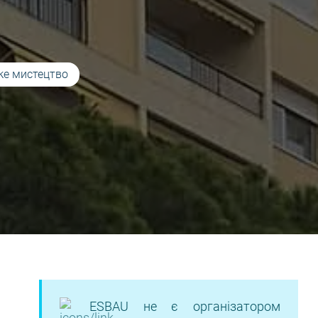
ке мистецтво
ESBAU не є організатором