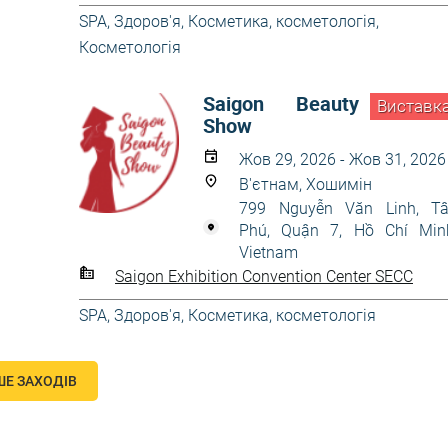
SPA
,
Здоров'я
,
Косметика, косметологія
,
Косметологія
Saigon Beauty
Виставк
Show
Жов 29, 2026 - Жов 31, 2026
В'єтнам, Хошимін
799 Nguyễn Văn Linh, T
Phú, Quận 7, Hồ Chí Min
Vietnam
Saigon Exhibition Convention Center SECC
SPA
,
Здоров'я
,
Косметика, косметологія
ШЕ ЗАХОДІВ