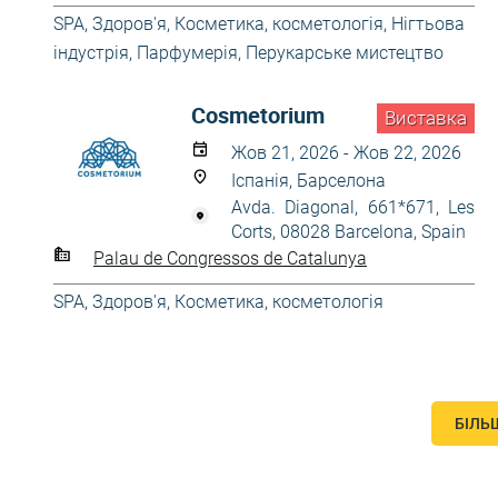
SPA
,
Здоров'я
,
Косметика, косметологія
,
Нігтьова
індустрія
,
Парфумерія
,
Перукарське мистецтво
Cosmetorium
Виставка
Жов 21, 2026 - Жов 22, 2026
Іспанія, Барселона
Avda. Diagonal, 661*671, Les
Corts, 08028 Barcelona, Spain
Palau de Congressos de Catalunya
SPA
,
Здоров'я
,
Косметика, косметологія
БІЛЬ