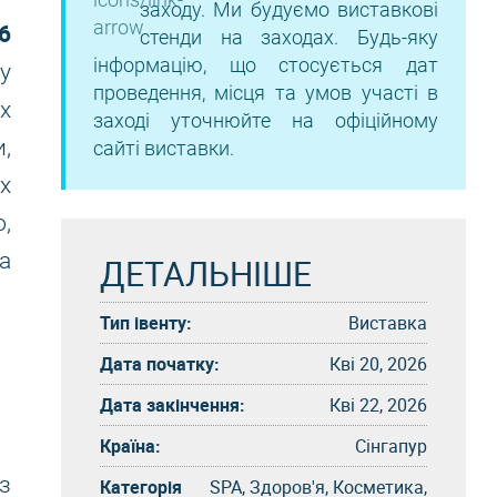
заходу. Ми будуємо виставкові
6
стенди на заходах. Будь-яку
інформацію, що стосується дат
у
проведення, місця та умов участі в
х
заході уточнюйте на офіційному
,
сайті виставки.
х
,
а
ДЕТАЛЬНІШЕ
Тип івенту:
Виставка
Дата початку:
Кві 20, 2026
Дата закінчення:
Кві 22, 2026
Країна:
Сінгапур
з
Категорія
SPA, Здоров'я, Косметика,