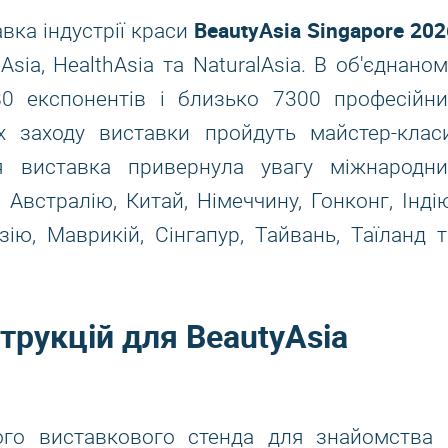
BeautyAsia Singapore 202
вка індустрії краси
sia, HealthAsia та NaturalAsia. В об'єднаном
80 експонентів і близько 7300 професійни
ах заходу виставки пройдуть майстер-класи
ня виставка привернула увагу міжнародни
 Австралію, Китай, Німеччину, Гонконг, Індію
зію, Маврикій, Сінгапур, Тайвань, Таїланд т
трукцій для BeautyAsia
ого виставкового стенда для знайомства 