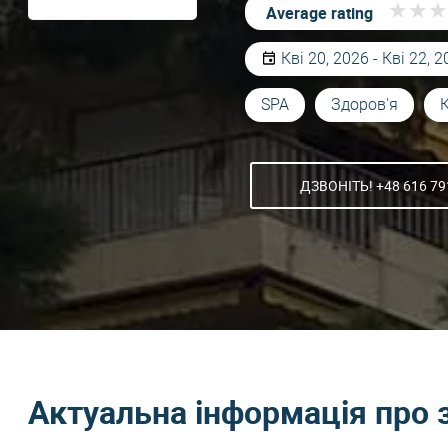
★
★
★
★
★
★
Average rating
Кві 20, 2026 - Кві 22, 
SPA
Здоров'я
ДЗВОНІТЬ! +48 616 79
Актуальна інформація про 