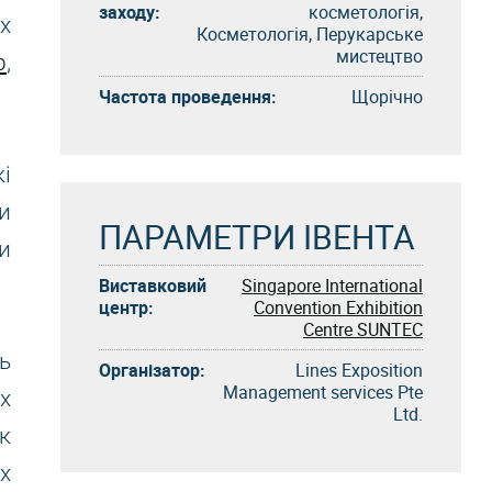
заходу:
косметологія,
х
Косметологія, Перукарське
мистецтво
р
,
Частота проведення:
Щорічно
і
и
ПАРАМЕТРИ ІВЕНТА
и
Виставковий
Singapore International
центр:
Convention Exhibition
Centre SUNTEC
ь
Організатор:
Lines Exposition
Management services Pte
х
Ltd.
к
х