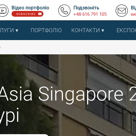
Відео портфоліо
Подзвоніть
Ві
+48 616 791 105
we
ЛУГИ
ПОРТФОЛІО
КОНТАКТИ
ЕКСПО
e
Asia Singapore 
урі