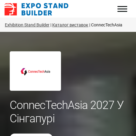
Перейти
до
змісту
Exhibition Stand Builder
Каталог виставок
ConnecTechAsia
ConnecTechAsia 2027 У
Сінгапурі