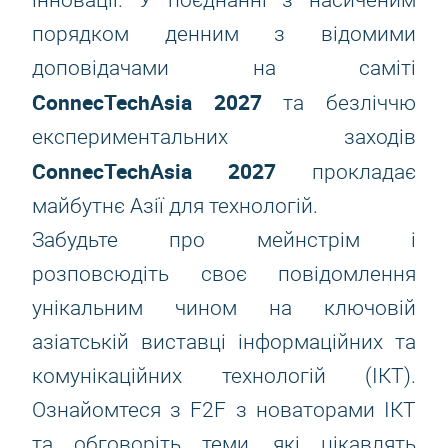
інновації. У поєднанні з насиченим
порядком денним з відомими
доповідачами на саміті
ConnecTechAsia 2027
та безліччю
експериментальних заходів
ConnecTechAsia 2027
прокладає
майбутнє Азії для технологій.
Забудьте про мейнстрім і
розповсюдіть своє повідомлення
унікальним чином на ключовій
азіатській виставці інформаційних та
комунікаційних технологій (ІКТ).
Ознайомтеся з F2F з новаторами ІКТ
та обговоріть теми, які цікавлять