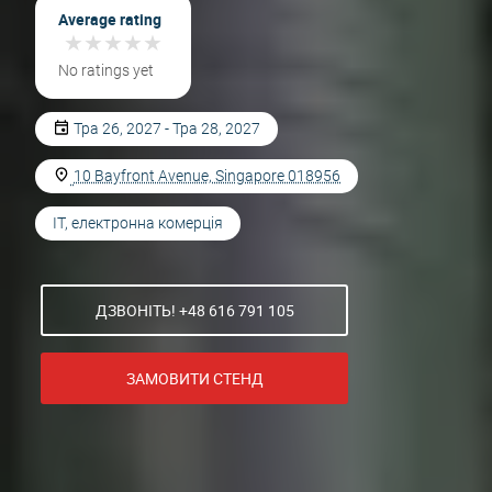
Average rating
★
★
★
★
★
★
★
★
★
★
No ratings yet
Тра 26, 2027 - Тра 28, 2027
10 Bayfront Avenue, Singapore 018956
IT, електронна комерція
ДЗВОНІТЬ! +48 616 791 105
ЗАМОВИТИ СТЕНД