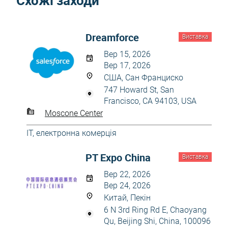
Схожі заходи
Dreamforce
Виставка
Вер 15, 2026
Вер 17, 2026
США, Сан Франциско
747 Howard St, San
Francisco, CA 94103, USA
Moscone Center
IT, електронна комерція
PT Expo China
Виставка
Вер 22, 2026
Вер 24, 2026
Китай, Пекін
6 N 3rd Ring Rd E, Chaoyang
Qu, Beijing Shi, China, 100096