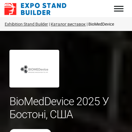
Перейти
до
змісту
Exhibition Stand Builder
Каталог виставок
BioMedDevice
BioMedDevice 2025 У
Бостоні, США