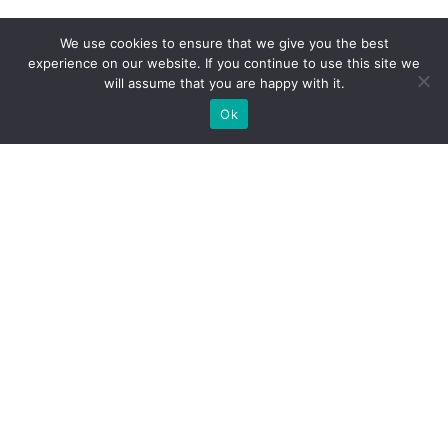
We use cookies to ensure that we give you the best
experience on our website. If you continue to use this site we
will assume that you are happy with it.
Ok
Які типи виставкових стендів
ми можемо вам
запропонувати