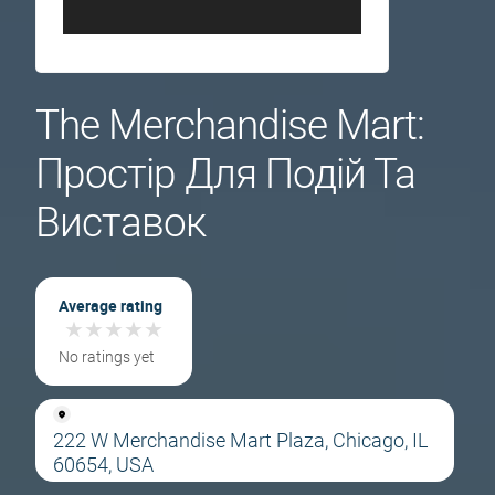
The Merchandise Mart:
Простір Для Подій Та
Виставок
Average rating
★
★
★
★
★
★
★
★
★
★
No ratings yet
222 W Merchandise Mart Plaza, Chicago, IL
60654, USA