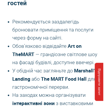
гостей
Рекомендується заздалегідь
бронювати приміщення та послуги
через форму на сайті.
Art on
Обов’язково відвідайте
TheMART
— грандіозне світлове шоу
на фасаді будівлі, доступне ввечері.
Marshall’s
У обідній час загляньте до
Відправити запит
Landing
The MART Food Hall
або
для
гастрономічної перерви.
На заходах можна організувати
інтерактивні зони
з виставковими