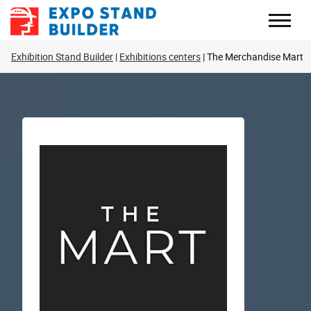
Перейти
до
змісту
Exhibition Stand Builder
Exhibitions centers
The Merchandise Mart