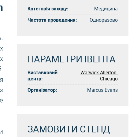
n
Категорія заходу:
Медицина
Частота проведення:
Одноразово
s.
х
ПАРАМЕТРИ ІВЕНТА
х
.
Виставковий
Warwick Allerton-
центр:
Chicago
я
з
Організатор:
Marcus Evans
е
ЗАМОВИТИ СТЕНД
и