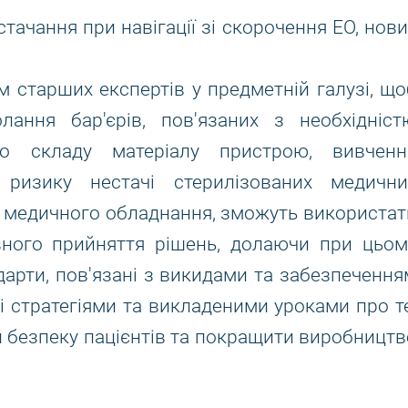
тачання при навігації зі скорочення ЕО, нови
 старших експертів у предметній галузі, що
ання бар'єрів, пов'язаних з необхідніст
го складу матеріалу пристрою, вивченн
 ризику нестачі стерилізованих медични
зі медичного обладнання, зможуть використат
вного прийняття рішень, долаючи при цьом
арти, пов'язані з викидами та забезпечення
зі стратегіями та викладеними уроками про те
 безпеку пацієнтів та покращити виробництв