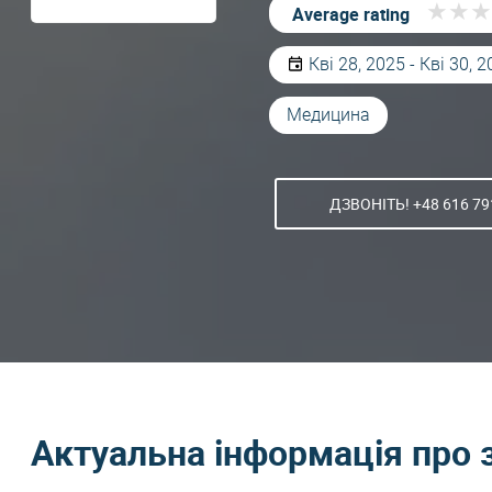
★
★
★
★
★
★
Average rating
Кві 28, 2025 - Кві 30, 
Медицина
ДЗВОНІТЬ! +48 616 79
Актуальна інформація про 