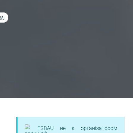
es
ESBAU не є організатором