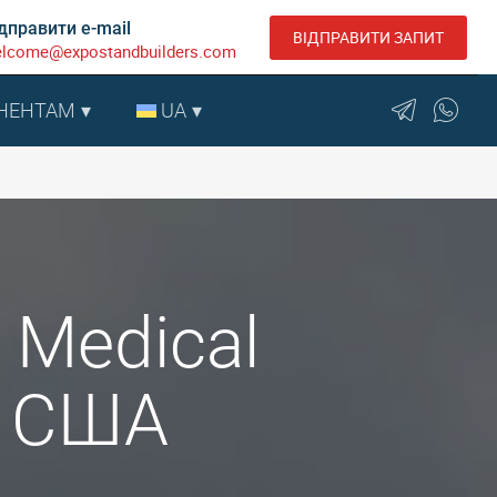
дправити e-mail
ВІДПРАВИТИ ЗАПИТ
lcome@expostandbuilders.com
НЕНТАМ
UA
g Medical
, США