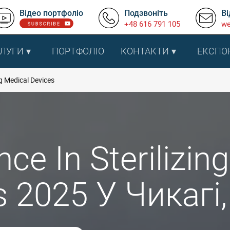
Відео портфоліо
Подзвоніть
Ві
+48 616 791 105
we
ЛУГИ
ПОРТФОЛІО
КОНТАКТИ
ЕКСПО
ng Medical Devices
nce In Sterilizin
s 2025 У Чикагі