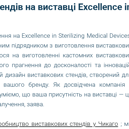
ндів на виставці Excellence i
 на Excellence in Sterilizing Medical Device
ним підрядником з виготовлення виставкови
мося на виготовленні кастомних виставкови
ого прагнення до досконалості та інновацій
й дизайн виставкових стендів, створений дл
ь вашого бренду. Як досвідчена компанія 
уміємо, що ваша присутність на виставці — ц
алучення, заява.
робництво виставкових стендів у Чикаго
; м