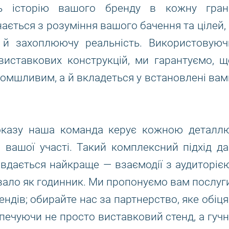
уть історію вашого бренду в кожну гран
ється з розуміння вашого бачення та цілей, 
 й захоплюючу реальність. Використовуюч
 виставкових конструкцій, ми гарантуємо, щ
ломшливим, а й вкладеться у встановлені вам
показу наша команда керує кожною деталлю
и вашої участі. Такий комплексний підхід да
вдається найкраще — взаємодії з аудиторією
вало як годинник. Ми пропонуємо вам послуги
ендів; обирайте нас за партнерство, яке обіця
печуючи не просто виставковий стенд, а гучн