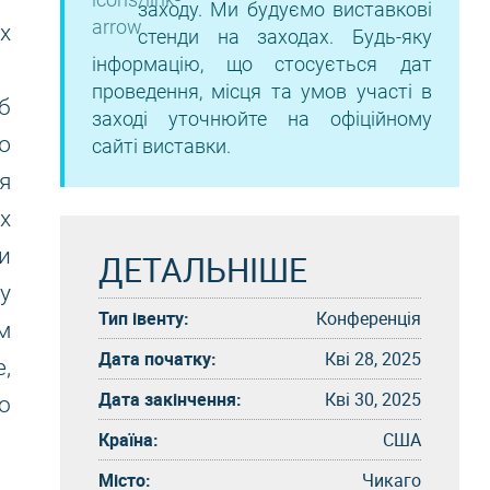
заходу. Ми будуємо виставкові
х
стенди на заходах. Будь-яку
інформацію, що стосується дат
проведення, місця та умов участі в
б
заході уточнюйте на офіційному
ю
сайті виставки.
я
х
и
ДЕТАЛЬНІШЕ
у
Тип івенту:
Конференція
м
Дата початку:
Кві 28, 2025
,
Дата закінчення:
Кві 30, 2025
о
Країна:
США
Місто:
Чикаго