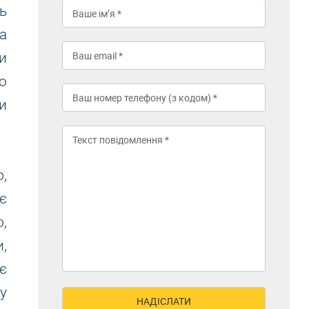
ь
а
и
о
и
,
є
,
,
є
у