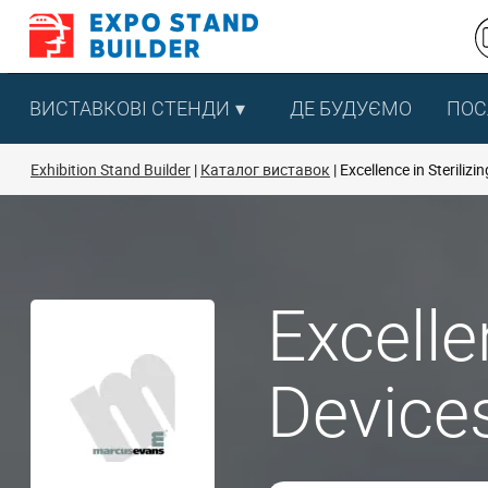
Перейти
до
змісту
ВИСТАВКОВІ СТЕНДИ
ДЕ БУДУЄМО
ПОС
Exhibition Stand Builder
Каталог виставок
Excellence in Sterilizi
Excelle
Device