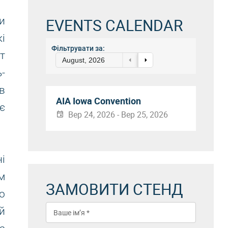
и
EVENTS CALENDAR
і
Фільтрувати за:
т
August, 2026
-
в
AIA Iowa Convention
є
Вер 24, 2026 - Вер 25, 2026
і
м
ЗАМОВИТИ СТЕНД
о
й