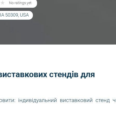
★
★
No ratings yet
 IA 50309, USA
виставкових стендів для
овити: індивідуальний виставковий стенд ч