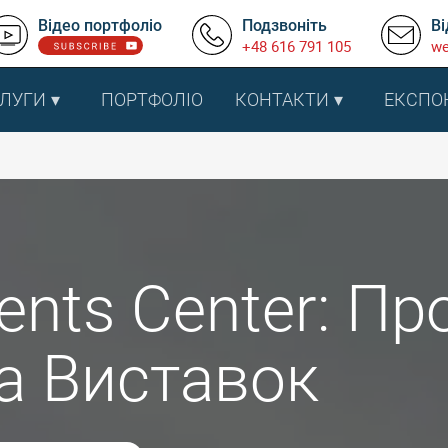
Відео портфоліо
Подзвоніть
Ві
+48 616 791 105
we
ЛУГИ
ПОРТФОЛІО
КОНТАКТИ
ЕКСПО
ents Center: Пр
Та Виставок