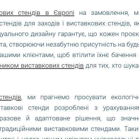
ових стендів в Європі
на замовлення, м
тендів для заходів і виставкових стендів, як
ідуального дизайну гарантує, що кожен проєк
нта, створюючи незабутню присутність на будь
нашими клієнтами, щоб втілити їхнє бачення 
ником виставкових стендів
для тих, хто шука
тендів
, ми прагнемо просувати екологічн
ставкові стенди розроблені з урахування
оразове й адаптоване рішення, що значн
з традиційними виставковими стендами. Таки