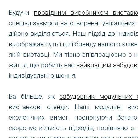
Будучи
провідним виробником виставк
спеціалізуємося на створенні унікальних с
дійсно виділяються. Наш підхід до індив
відображає суть і цілі бренду нашого кліє
якій виставці. Ми тісно співпрацюємо з 
життя, що робить нас
найкращим забудов
індивідуальні рішення.
Ба більше, як
забудовник модульних с
виставкові стенди. Наші модульні ви
екологічних вимог, пропонуючи багат
скорочує кількість відходів, порівняно 