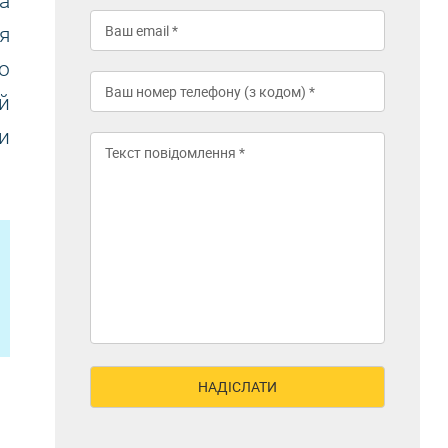
а
я
о
й
и