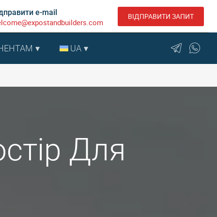
дправити e-mail
ВІДПРАВИТИ ЗАПИТ
lcome@expostandbuilders.com
НЕНТАМ
UA
остір Для