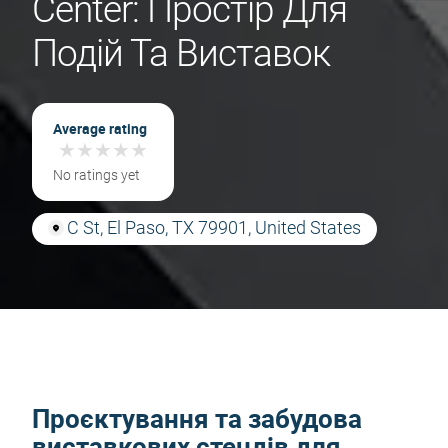
Center: Простір Для
Подій Та Виставок
Average rating
★
★
★
★
★
★
★
★
★
★
No ratings yet
C St, El Paso, TX 79901, United States
Проєктування та забудова
виставкових стендів для