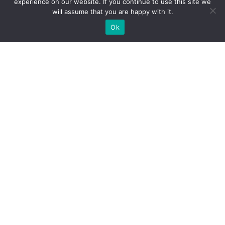
experience on our website. If you continue to use this site we
will assume that you are happy with it.
Ok
МИ ГОТОВІ ПОБУДУВАТИ ДЛЯ
ВАС ЕКСКЛЮЗИВНИЙ
ВИСТАВКОВИЙ СТЕНД
ШУКАЄТЕ ЗАБУДОВНИКА ВИСТАВКОВИХ СТЕНДІВ?
ВІДПРАВТЕ НАМ ЗАПИТ, МИ БУДУЄМО