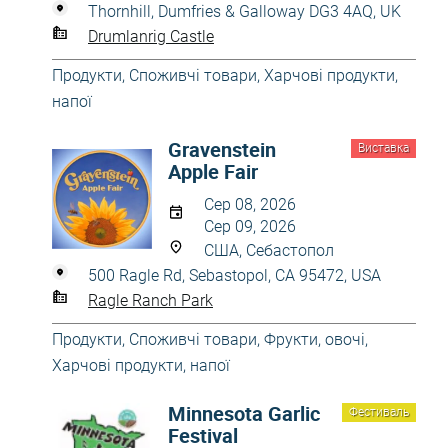
Thornhill, Dumfries & Galloway DG3 4AQ, UK
Drumlanrig Castle
Продукти
,
Споживчі товари
,
Харчові продукти,
напої
Gravenstein
Виставка
Apple Fair
Сер 08, 2026
Сер 09, 2026
США, Себастопол
500 Ragle Rd, Sebastopol, CA 95472, USA
Ragle Ranch Park
Продукти
,
Споживчі товари
,
Фрукти, овочі
,
Харчові продукти, напої
Minnesota Garlic
Фестиваль
Festival