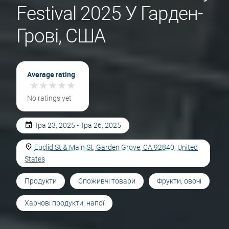
Festival 2025 У Гарден-
Грові, США
Average rating
★
★
★
★
★
★
★
★
★
★
No ratings yet
Тра 23, 2025 - Тра 26, 2025
Euclid St & Main St, Garden Grove, CA 92840, United
States
Продукти
Споживчі товари
Фрукти, овочі
Харчові продукти, напої