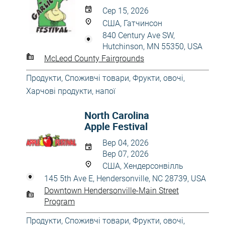
Сер 15, 2026
США, Гатчинсон
840 Century Ave SW,
Hutchinson, MN 55350, USA
McLeod County Fairgrounds
Продукти
,
Споживчі товари
,
Фрукти, овочі
,
Харчові продукти, напої
North Carolina
Apple Festival
Вер 04, 2026
Вер 07, 2026
США, Хендерсонвілль
145 5th Ave E, Hendersonville, NC 28739, USA
Downtown Hendersonville-Main Street
Program
Продукти
,
Споживчі товари
,
Фрукти, овочі
,