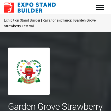
Перейти
до
змісту
Exhibition Stand Builder
Каталог виставок
Garden Grove
Strawberry Festival
Garden Grove Strawberry