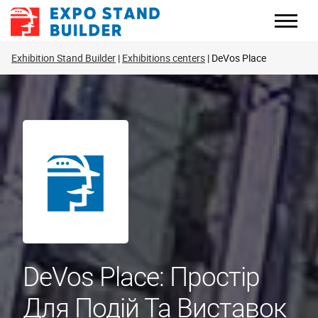
Перейти
до
змісту
Exhibition Stand Builder
Exhibitions centers
DeVos Place
DeVos Place: Простір
Для Подій Та Виставок