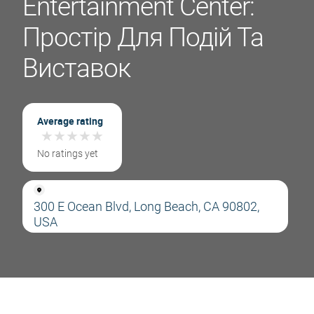
Entertainment Center:
Простір Для Подій Та
Виставок
Average rating
★
★
★
★
★
★
★
★
★
★
No ratings yet
300 E Ocean Blvd, Long Beach, CA 90802,
USA