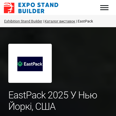
Перейти
до
змісту
Exhibition Stand Builder
Каталог виставок
EastPack
EastPack 2025 У Нью
Йоркі, США