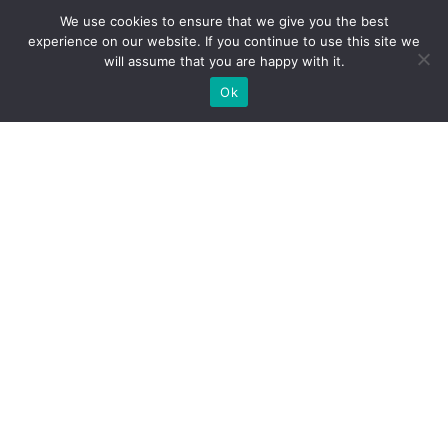
We use cookies to ensure that we give you the best
experience on our website. If you continue to use this site we
will assume that you are happy with it.
Ok
Які типи виставкових стендів
ми можемо вам
запропонувати