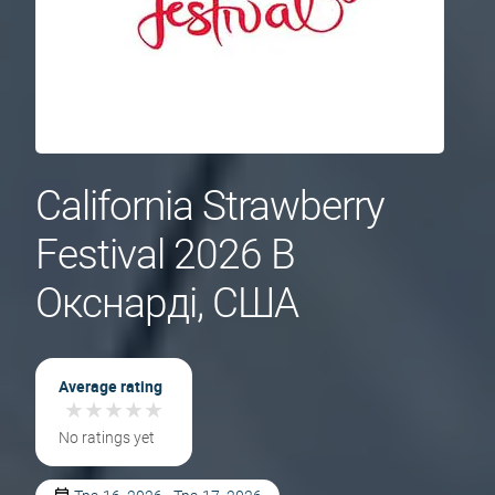
California Strawberry
Festival 2026 В
Окснарді, США
Average rating
★
★
★
★
★
★
★
★
★
★
No ratings yet