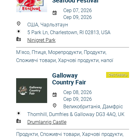
Seafood Festival
Сер 07, 2026
Сер 09, 2026
США, Чарльзтаун
5 Park Ln, Charlestown, RI 02813, USA
Ninigret Park
М'ясо, Птиця, Морепродукти
,
Продукти
,
Споживчі товари
,
Харчові продукти, напої
Galloway
Фестиваль
Country Fair
Сер 08, 2026
Сер 09, 2026
Великобританія, Дамфріс
Thornhill, Dumfries & Galloway DG3 4AQ, UK
Drumlanrig Castle
Продукти
,
Споживчі товари
,
Харчові продукти,