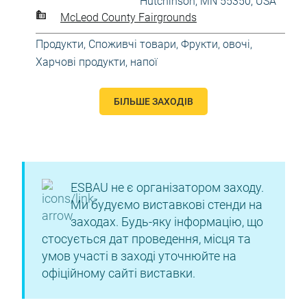
Hutchinson, MN 55350, USA
McLeod County Fairgrounds
Продукти
,
Споживчі товари
,
Фрукти, овочі
,
Харчові продукти, напої
БІЛЬШЕ ЗАХОДІВ
ESBAU не є організатором заходу.
Ми будуємо виставкові стенди на
заходах. Будь-яку інформацію, що
стосується дат проведення, місця та
умов участі в заході уточнюйте на
офіційному сайті виставки.