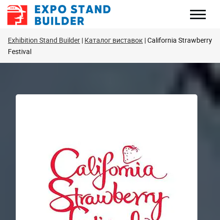
Перейти
до
змісту
Exhibition Stand Builder
Каталог виставок
California Strawberry
Festival