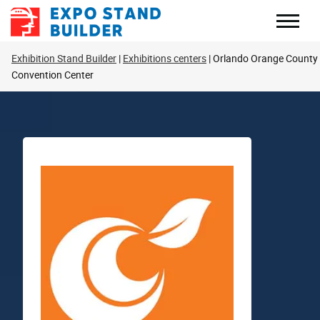
Перейти
до
змісту
Exhibition Stand Builder
Exhibitions centers
Orlando Orange County
Convention Center