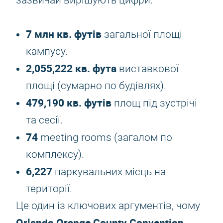
зазвичай вирішують цифри.
7 млн кв. футів
загальної площі
кампусу.
2,055,222 кв. фута
виставкової
площі (сумарно по будівлях).
479,190 кв. футів
площ під зустрічі
та сесії.
74
meeting rooms (загалом по
комплексу).
6,227
паркувальних місць на
території.
Це один із ключових аргументів, чому
Orlando Orange County Convention