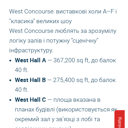
West Concourse: виставкові холи A–F і
“класика” великих шоу
West Concourse люблять за зрозумілу
логіку залів і потужну “сценічну”
інфраструктуру.
West Hall A
— 367,200 sq ft, до балок
40 ft.
West Hall B
— 275,400 sq ft, до балок
40 ft.
West Hall C
— площа вказана в
планах будівлі (використовується як
окремий зал у зв’язці з лобі та