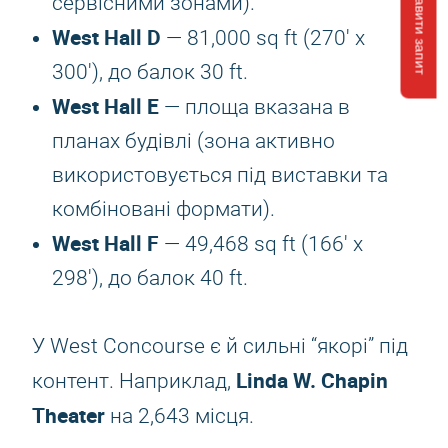
Відправити запит
сервісними зонами).
West Hall D
— 81,000 sq ft (270′ x
300′), до балок 30 ft.
West Hall E
— площа вказана в
планах будівлі (зона активно
використовується під виставки та
комбіновані формати).
West Hall F
— 49,468 sq ft (166′ x
298′), до балок 40 ft.
У West Concourse є й сильні “якорі” під
Linda W. Chapin
контент. Наприклад,
Theater
на 2,643 місця.