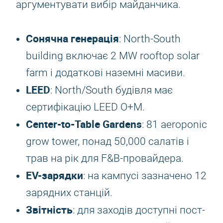
аргументувати вибір майданчика.
Сонячна генерація
: North-South
building включає 2 MW rooftop solar
farm і додаткові наземні масиви.
LEED
: North/South будівля має
сертифікацію LEED O+M.
Center-to-Table Gardens
: 81 aeroponic
grow tower, понад 50,000 салатів і
трав на рік для F&B-провайдера.
EV-зарядки
: на кампусі зазначено 12
зарядних станцій.
Звітність
: для заходів доступні пост-