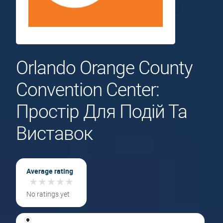
Orlando Orange County
Convention Center:
Простір Для Подій Та
Виставок
Average rating
★
★
★
★
★
★
★
★
★
★
No ratings yet