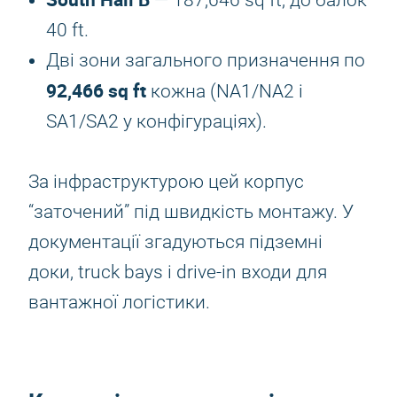
— 187,646 sq ft, до балок
40 ft.
Дві зони загального призначення по
92,466 sq ft
кожна (NA1/NA2 і
SA1/SA2 у конфігураціях).
За інфраструктурою цей корпус
“заточений” під швидкість монтажу. У
документації згадуються підземні
доки, truck bays і drive-in входи для
вантажної логістики.