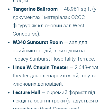
людей.
Tangerine Ballroom
— 48,961 sq ft (у
документах і матеріалах OCCC
фігурує як ключовий зал West
Concourse).
W340 Sunburst Room
— зал для
прийомів і подій, з виходом на
терасу Sunburst Hospitality Terrace.
Linda W. Chapin Theater
— 2,643-seat
theater для пленарних сесій, шоу та
ключових доповідей.
Lecture Hall
— окремий формат під
лекції та освітні треки (згадується в