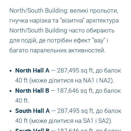
North/South Building: великі прольоти,
гнучка нарізка та “візитна” архітектура
North/South Building часто обирають
для подій, де потрібен ефект “вау” і
багато паралельних активностей.
North Hall A
— 287,495 sq ft, до балок
40 ft (може ділитися на NA1 і NA2).
North Hall B
— 187,646 sq ft, до балок
40 ft.
South Hall A
— 287,495 sq ft, до балок
40 ft (може ділитися на SA1 і SA2).
South Hall B