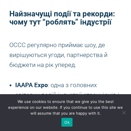
Найзначущі події та рекорди:
чому тут “роблять” індустрії
OCCC регулярно приймає шоу, де
вирішуються угоди, партнерства й
бюджети на рік уперед.
IAAPA Expo
: одна з головних
світових подій індустрії атракціонів і
We use cookies to ensure that we give you the best
розваг, із планами розширення по
experience on our website. If you continue to use this site we
will assume that you are happy with it.
конкорсах для майбутніх випусків.
Ok
InfoComm
: у 2025 році виставка