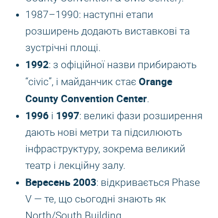
1987–1990: наступні етапи
розширень додають виставкові та
зустрічні площі.
1992
: з офіційної назви прибирають
Orange
“civic”, і майданчик стає
County Convention Center
.
1996
1997
і
: великі фази розширення
дають нові метри та підсилюють
інфраструктуру, зокрема великий
театр і лекційну залу.
Вересень 2003
: відкривається Phase
V — те, що сьогодні знають як
North/South Building.