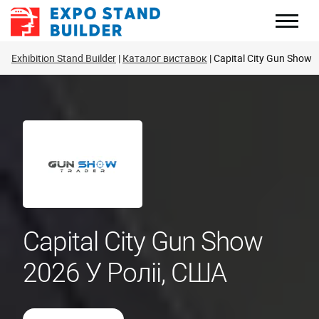
Перейти
до
змісту
Exhibition Stand Builder
Каталог виставок
Capital City Gun Show
Capital City Gun Show
2026 У Роліі, США