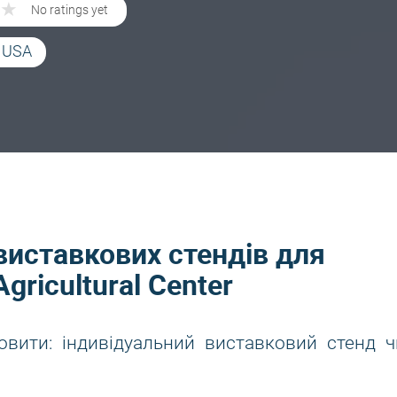
★
★
No ratings yet
, USA
виставкових стендів для
gricultural Center
овити: індивідуальний виставковий стенд ч