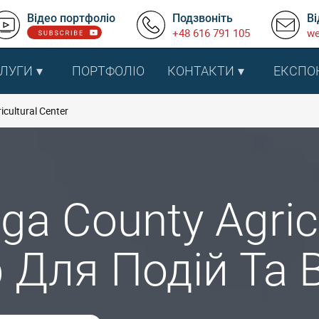
Відео портфоліо
Подзвоніть
Ві
+48 616 791 105
we
ЛУГИ
ПОРТФОЛІО
КОНТАКТИ
ЕКСПО
cultural Center
ga County Agricu
 Для Подій Та 