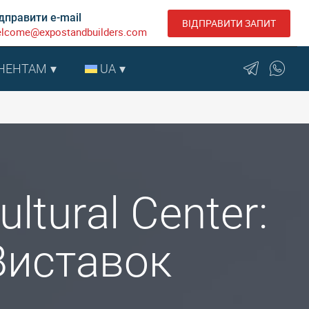
дправити e-mail
ВІДПРАВИТИ ЗАПИТ
lcome@expostandbuilders.com
НЕНТАМ
UA
ltural Center:
Виставок