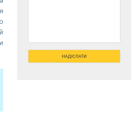
а
я
о
й
и