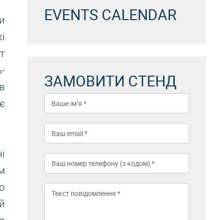
EVENTS CALENDAR
и
і
т
-
ЗАМОВИТИ СТЕНД
в
є
і
м
о
й