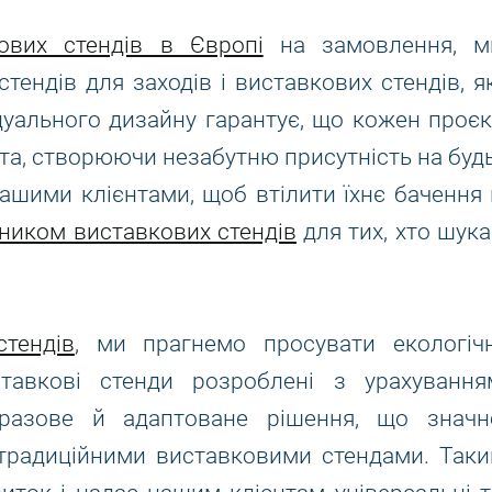
ових стендів в Європі
на замовлення, м
тендів для заходів і виставкових стендів, як
ідуального дизайну гарантує, що кожен проєк
нта, створюючи незабутню присутність на будь
нашими клієнтами, щоб втілити їхнє бачення 
ником виставкових стендів
для тих, хто шука
тендів
, ми прагнемо просувати екологічн
ставкові стенди розроблені з урахування
оразове й адаптоване рішення, що значн
з традиційними виставковими стендами. Таки