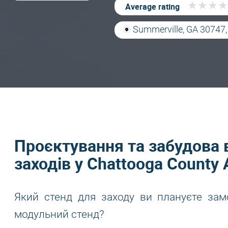
★
★
★
★
★
★
★
★
Average rating
Summerville, GA 30747
Проєктування та забудова 
заходів у Chattooga County A
Який стенд для заходу ви плануєте зам
модульний стенд?