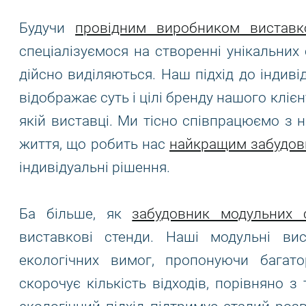
Будучи
провідним виробником виставк
спеціалізуємося на створенні унікальних с
дійсно виділяються. Наш підхід до індив
відображає суть і цілі бренду нашого кліє
якій виставці. Ми тісно співпрацюємо з 
життя, що робить нас
найкращим забудов
індивідуальні рішення.
Ба більше, як
забудовник модульних с
виставкові стенди. Наші модульні ви
екологічних вимог, пропонуючи багат
скорочує кількість відходів, порівняно 