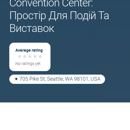
Convention Center:
Простір Для Подій Та
Виставок
Average rating
★
★
★
★
★
★
★
★
★
★
No ratings yet
705 Pike St, Seattle, WA 98101, USA