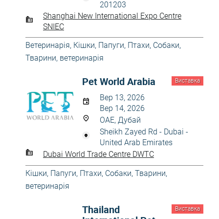
201203
Shanghai New International Expo Centre
SNIEC
Ветеринарія
,
Кішки
,
Папуги
,
Птахи
,
Собаки
,
Тварини, ветеринарія
Pet World Arabia
Виставка
Вер 13, 2026
Вер 14, 2026
ОАЕ, Дубай
Sheikh Zayed Rd - Dubai -
United Arab Emirates
Dubai World Trade Centre DWTC
Кішки
,
Папуги
,
Птахи
,
Собаки
,
Тварини,
ветеринарія
Thailand
Виставка