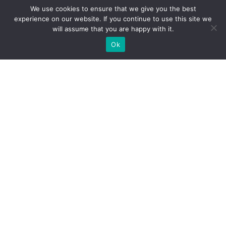
We use cookies to ensure that we give you the best
experience on our website. If you continue to use this site we
will assume that you are happy with it.
Ok
Які типи виставкових стендів
ми можемо вам
запропонувати