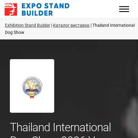
Перейти
до
змісту
Exhibition Stand Builder
Каталог виставок
Thailand International
Dog Show
Thailand International