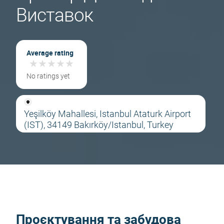
Виставок
Average rating
★
★
★
★
★
★
★
★
★
★
No ratings yet
Yeşilköy Mahallesi, Istanbul Ataturk Airport
(IST), 34149 Bakırköy/Istanbul, Turkey
Проєктування та забудова