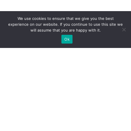
We use cookies to ensure that we give you the best
experience on our website. If you continue to use this site we
will assume that you are happy with it.
Ok
МИ ГОТОВІ ПОБУДУВАТИ ДЛЯ
ВАС ЕКСКЛЮЗИВНИЙ
ВИСТАВКОВИЙ СТЕНД