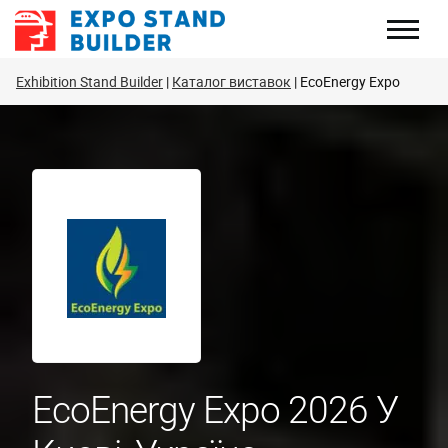
Перейти
до
змісту
Exhibition Stand Builder
Каталог виставок
EcoEnergy Expo
EcoEnergy Expo 2026 У