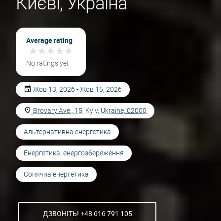
Києві, Україна
Average rating
★
★
★
★
★
★
★
★
★
★
No ratings yet
Жов 13, 2026 - Жов 15, 2026
Brovary Ave., 15, Kyiv, Ukraine, 02000
Альтернативна енергетика
Енергетика, енергозбереження
Сонячна енергетика
ДЗВОНІТЬ! +48 616 791 105