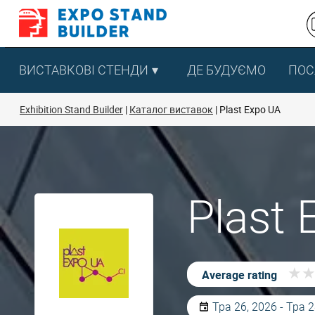
Перейти
до
змісту
ВИСТАВКОВІ СТЕНДИ
ДЕ БУДУЄМО
ПОС
Exhibition Stand Builder
Каталог виставок
Plast Expo UA
Plast 
★
★
Average rating
Тра 26, 2026 - Тра 2