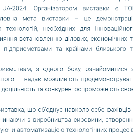
 UA-2024. Організатором виставки є ТО
оловна мета виставки – це демонстраці
 технологій, необхідних для інноваційног
рияння встановленню ділових, економічних т
и підприємствами та країнами близького т
риємствам, з одного боку, ознайомитися з
іншого – надає можливість продемонструват
у доцільність та конкурентоспроможність своє
виставка, що об'єднує навколо себе фахівців 
починаючи з виробництва сировини, створенн
чуючи автоматизацією технологічних процесів