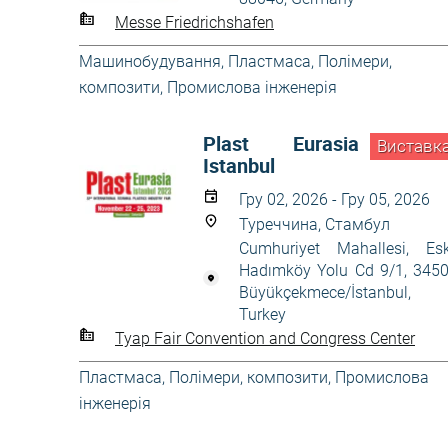
Messe Friedrichshafen
Машинобудування
,
Пластмаса
,
Полімери,
композити
,
Промислова інженерія
Plast Eurasia
Виставк
Istanbul
Гру 02, 2026 - Гру 05, 2026
Туреччина, Стамбул
Cumhuriyet Mahallesi, Esk
Hadımköy Yolu Cd 9/1, 345
Büyükçekmece/İstanbul,
Turkey
Tyap Fair Convention and Congress Center
Пластмаса
,
Полімери, композити
,
Промислова
інженерія