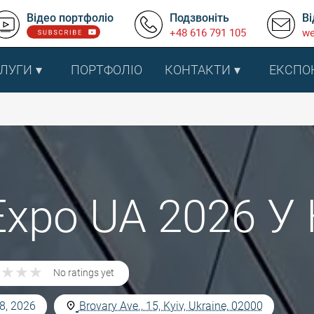
Відео портфоліо
Подзвоніть
Ві
+48 616 791 105
we
ЛУГИ
ПОРТФОЛІО
КОНТАКТИ
ЕКСПО
Expo UA 2026 У 
★
★
★
★
★
★
★
★
No ratings yet
8, 2026
Brovary Ave., 15, Kyiv, Ukraine, 02000