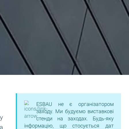
ESBAU не є організатором
заходу. Ми будуємо виставкові
у
стенди на заходах. Будь-яку
інформацію, що стосується дат
а