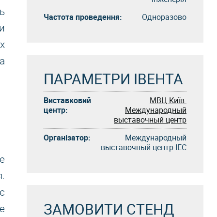
ь
Частота проведення:
Одноразово
и
х
а
ПАРАМЕТРИ ІВЕНТА
Виставковий
МВЦ Київ-
центр:
Международный
выставочный центр
Організатор:
Международный
выставочный центр IEC
е
.
є
ЗАМОВИТИ СТЕНД
е