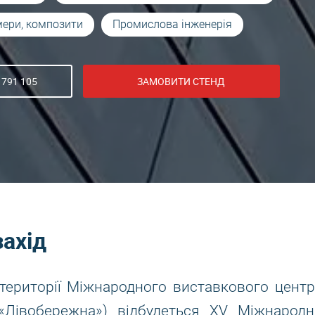
мери, композити
Промислова інженерія
 791 105
ЗАМОВИТИ СТЕНД
захід
 території Міжнародного виставкового центр
 «Лівобережна») відбудеться XV Міжнародн