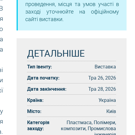
проведення, місця та умов участі в
В
заході уточнюйте на офіційному
я
сайті виставки.
о
а
а
ДЕТАЛЬНІШЕ
Тип івенту:
Виставка
і
Дата початку:
Тра 26, 2026
и
Дата закінчення:
Тра 28, 2026
ї
Країна:
Україна
у
Місто:
Київ
я
Категорія
Пластмаса, Полімери,
заходу:
композити, Промислова
.
інженерія