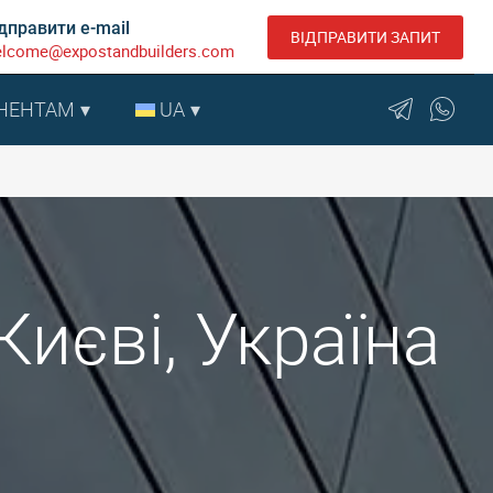
дправити e-mail
ВІДПРАВИТИ ЗАПИТ
lcome@expostandbuilders.com
НЕНТАМ
UA
Києві, Україна