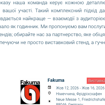
показу наша команда керує кожною деталлю
и вашої участі. Такий комплексний підхід да
вдається найкраще — взаємодії з аудиторією
вало як годинник. Ми пропонуємо вам послуги
ендів; обирайте нас за партнерство, яке обіця
печуючи не просто виставковий стенд, а гучн
Fakuma
Виставк
Жов 12, 2026 - Жов 16, 2026
Німеччина, Фрідріхсхафен
Neue Messe 1, Friedrichshaf
88046, Germany