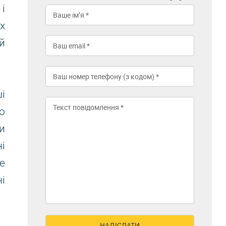
і
х
й
і
о
и
і
е
і