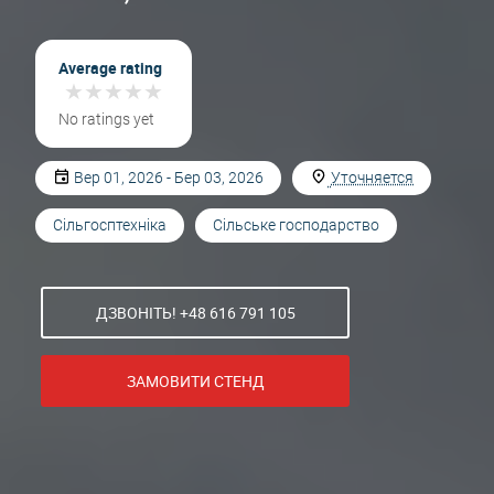
Average rating
★
★
★
★
★
★
★
★
★
★
No ratings yet
Вер 01, 2026 - Бер 03, 2026
Уточняется
Сільгосптехніка
Сільське господарство
ДЗВОНІТЬ! +48 616 791 105
ЗАМОВИТИ СТЕНД