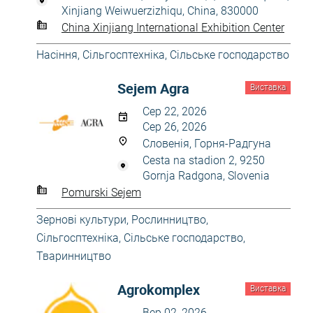
Xinjiang Weiwuerzizhiqu, China, 830000
China Xinjiang International Exhibition Center
Насіння
,
Сільгосптехніка
,
Сільське господарство
Sejem Agra
Виставка
Сер 22, 2026
Сер 26, 2026
Словенія, Горня-Радгуна
Cesta na stadion 2, 9250
Gornja Radgona, Slovenia
Pomurski Sejem
Зернові культури
,
Рослинництво
,
Сільгосптехніка
,
Сільське господарство
,
Тваринництво
Agrokomplex
Виставка
Вер 02, 2026