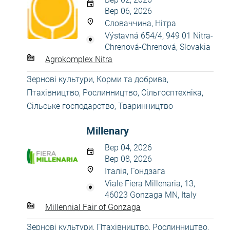
Вер 06, 2026
Словаччина, Нітра
Výstavná 654/4, 949 01 Nitra-
Chrenová-Chrenová, Slovakia
Agrokomplex Nitra
Зернові культури
,
Корми та добрива
,
Птахівництво
,
Рослинництво
,
Сільгосптехніка
,
Сільське господарство
,
Тваринництво
Millenary
Вер 04, 2026
Вер 08, 2026
Італія, Гондзага
Viale Fiera Millenaria, 13,
46023 Gonzaga MN, Italy
Millennial Fair of Gonzaga
Зернові культури
,
Птахівництво
,
Рослинництво
,