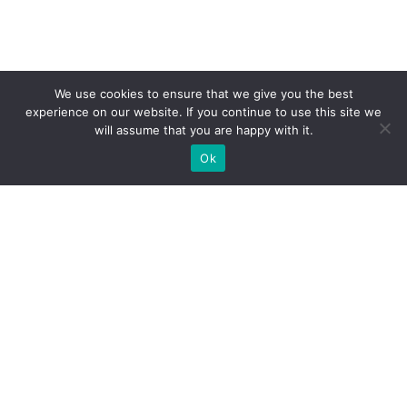
We use cookies to ensure that we give you the best
experience on our website. If you continue to use this site we
will assume that you are happy with it.
Ok
Які типи виставкових стендів
ми можемо вам
запропонувати