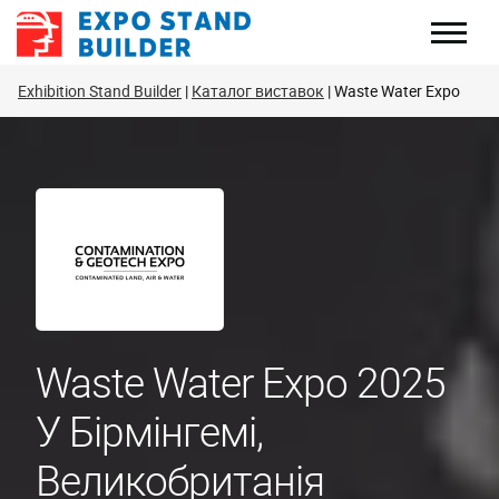
Перейти
до
змісту
Exhibition Stand Builder
Каталог виставок
Waste Water Expo
Waste Water Expo 2025
У Бірмінгемі,
Великобританія