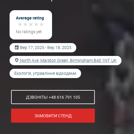
Average rating
★
★
★
★
★
★
★
★
★
★
No ratings yet
Вер 17, 2025 - Вер 18, 2025
North Ave, Marston Green, Birmingham B40 1NT, UK
Екологія, управління відходами
ДЗВОНІТЬ! +48 616 791 105
ЗАМОВИТИ СТЕНД