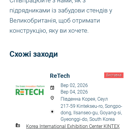
Співпрацюйте з нами, як з
підрядниками із забудови стендів у
Великобританія, щоб отримати
конструкцію, яку ви хочете.
Схожі заходи
ReTech
Виставка
Вер 02, 2026
Вер 04, 2026
Південна Корея, Сеул
217-59 Kintekseu-ro, Songpo-
dong, Ilsanseo-gu, Goyang-si,
Gyeonggi-do, South Korea
Korea International Exhibition Center KINTEX