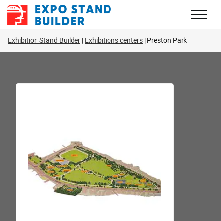
Перейти
до
змісту
Exhibition Stand Builder
Exhibitions centers
Preston Park