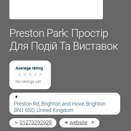
Preston Park: Простір
Для Подій Та Виставок
Average rating
★
★
★
★
★
★
★
★
★
★
No ratings yet
Preston Rd, Brighton and Hove, Brighton
BN1 6SD, United Kingdom
01273292929
website