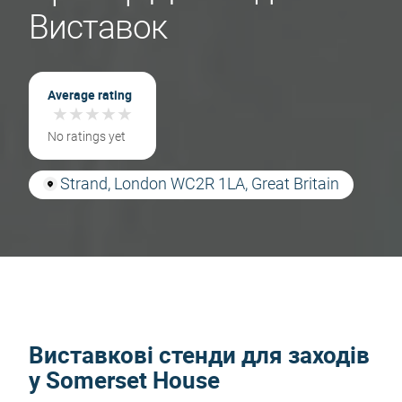
Виставок
Average rating
★
★
★
★
★
★
★
★
★
★
No ratings yet
Strand, London WC2R 1LA, Great Britain
Виставкові стенди для заходів
у Somerset House