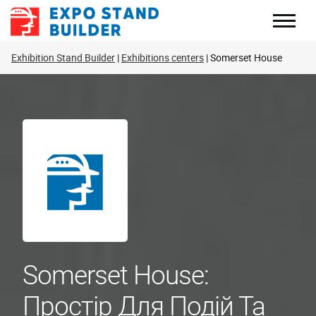
Перейти
до
змісту
Exhibition Stand Builder
Exhibitions centers
Somerset House
Somerset House:
Простір Для Подій Та