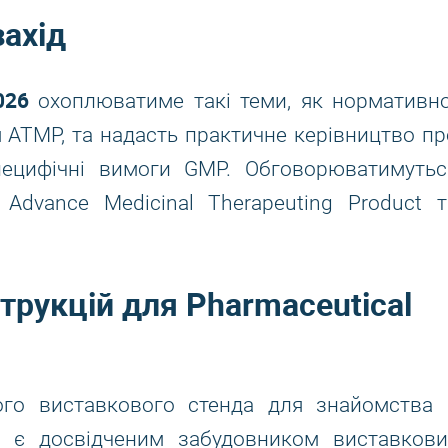
захід
026
охоплюватиме такі теми, як нормативно
я ATMP, та надасть практичне керівництво пр
пецифічні вимоги GMP. Обговорюватимутьс
Advance Medicinal Therapeuting Product т
трукцій для Pharmaceutical
ого виставкового стенда для знайомства 
и є досвідченим забудовником виставкови