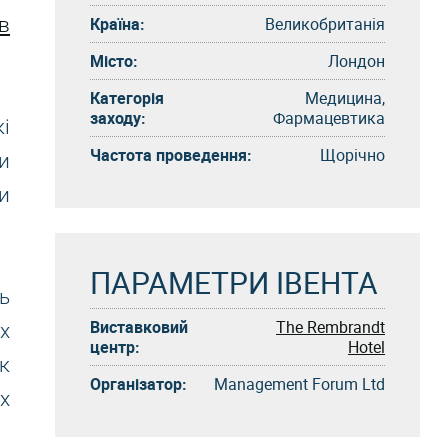
Країна:
Великобританія
в
Місто:
Лондон
Категорія
Медицина,
заходу:
Фармацевтика
і
Частота проведення:
Щорічно
и
и
ПАРАМЕТРИ ІВЕНТА
ь
Виставковий
The Rembrandt
х
центр:
Hotel
к
Організатор:
Management Forum Ltd
х