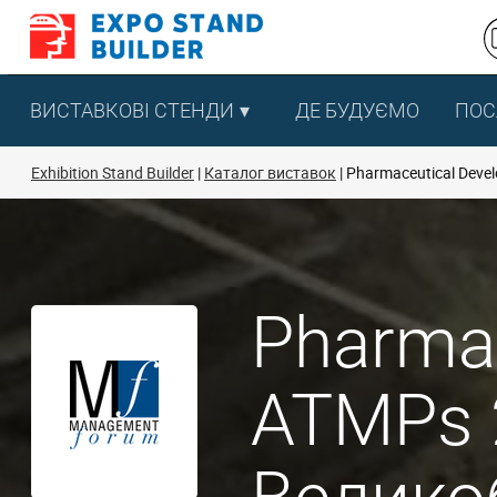
Перейти
до
змісту
ВИСТАВКОВІ СТЕНДИ
ДЕ БУДУЄМО
ПОС
Exhibition Stand Builder
Каталог виставок
Pharmaceutical Deve
Pharmac
ATMPs 