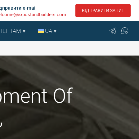
дправити e-mail
ВІДПРАВИТИ ЗАПИТ
lcome@expostandbuilders.com
НЕНТАМ
UA
pment Of
,