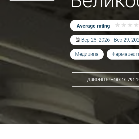
Велико
★
★
★
★
★
★
Average rating
Вер 28, 2026 - Вер 29, 20
Медицина
Фармацевт
ДЗВОНІТЬ! +48 616 791 1