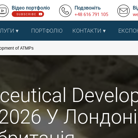
Відео портфоліо
Подзвоніть
Ві
+48 616 791 105
we
ЛУГИ
ПОРТФОЛІО
КОНТАКТИ
ЕКСПО
lopment of ATMPs
eutical Develo
2026 У Лондоні