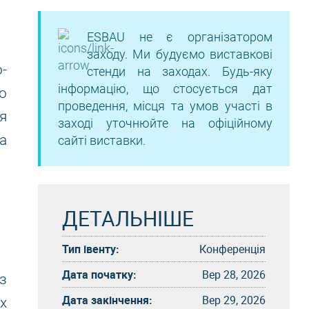
ESBAU не є організатором
заходу. Ми будуємо виставкові
-
стенди на заходах. Будь-яку
інформацію, що стосується дат
о
проведення, місця та умов участі в
я
заході уточнюйте на офіційному
а
сайті виставки.
ДЕТАЛЬНІШЕ
Тип івенту:
Конференція
Дата початку:
Вер 28, 2026
з
Дата закінчення:
Вер 29, 2026
х