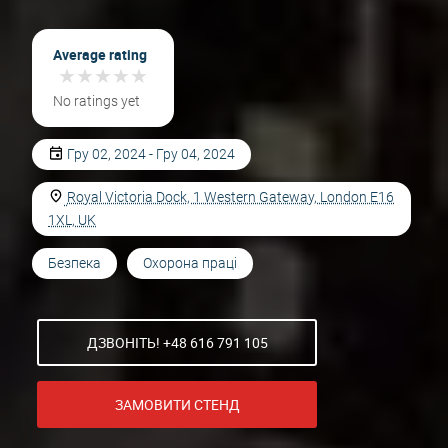
Average rating
★
★
★
★
★
★
★
★
★
★
No ratings yet
Гру 02, 2024 - Гру 04, 2024
Royal Victoria Dock, 1 Western Gateway, London E16
1XL, UK
Безпека
Охорона праці
ДЗВОНІТЬ! +48 616 791 105
ЗАМОВИТИ СТЕНД