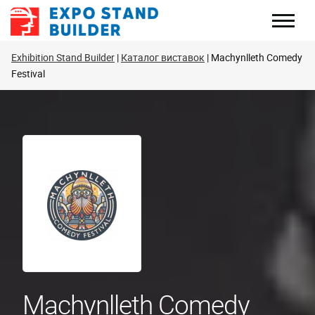
Перейти
до
змісту
Exhibition Stand Builder
Каталог виставок
Machynlleth Comedy
Festival
Machynlleth Comedy