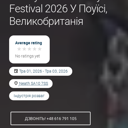
Festival 2026 У Поуїсі,
Великобританія
Average rating
★
★
★
★
★
★
★
★
★
★
No ratings yet
Тра 01, 2026 - Тра 03, 2026
Neath SA10 7SS
Індустрія розваг
ДЗВОНІТЬ! +48 616 791 105