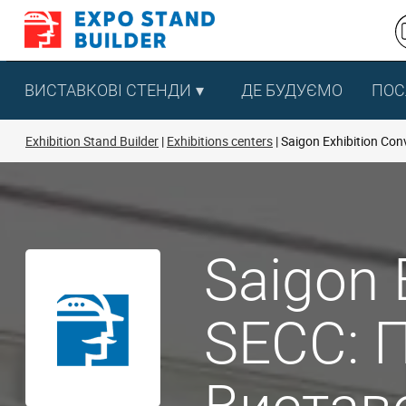
Перейти
до
змісту
ВИСТАВКОВІ СТЕНДИ
ДЕ БУДУЄМО
ПОС
Exhibition Stand Builder
Exhibitions centers
Saigon Exhibition Con
Saigon 
SECC: П