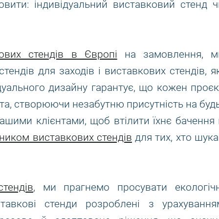
овити: індивідуальний виставковий стенд ч
ових стендів в Європі
на замовлення, м
тендів для заходів і виставкових стендів, як
ідуального дизайну гарантує, що кожен проєк
нта, створюючи незабутню присутність на будь
нашими клієнтами, щоб втілити їхнє бачення 
ником виставкових стендів
для тих, хто шука
тендів
, ми прагнемо просувати екологічн
ставкові стенди розроблені з урахування