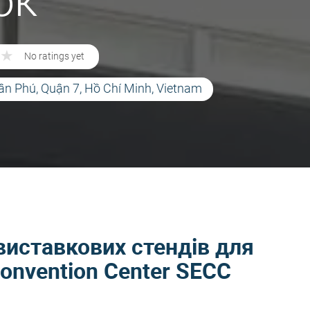
ок
★
★
No ratings yet
ân Phú, Quận 7, Hồ Chí Minh, Vietnam
виставкових стендів для
 Convention Center SECC