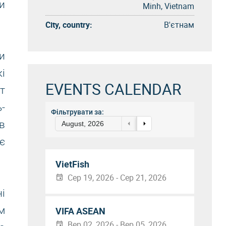
и
Minh, Vietnam
City, country:
В'єтнам
и
і
EVENTS CALENDAR
т
-
Фільтрувати за:
в
August, 2026
є
VietFish
Сер 19, 2026 - Сер 21, 2026
і
м
VIFA ASEAN
Вер 02, 2026 - Вер 05, 2026