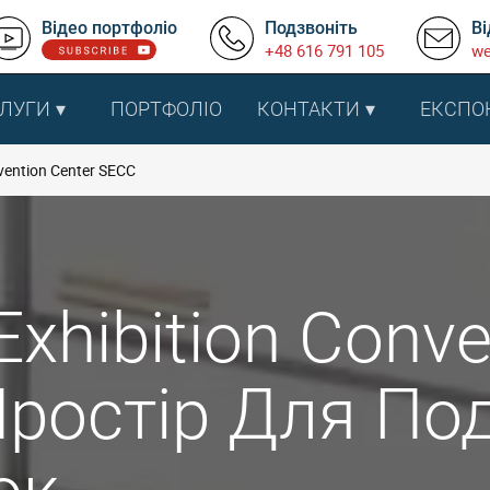
Відео портфоліо
Подзвоніть
Ві
+48 616 791 105
we
ЛУГИ
ПОРТФОЛІО
КОНТАКТИ
ЕКСПО
vention Center SECC
Exhibition Conve
ростір Для Под