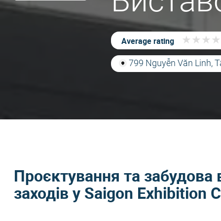
Вистав
★
★
★
★
★
★
★
★
Average rating
799 Nguyễn Văn Linh, T
Проєктування та забудова 
заходів у Saigon Exhibition