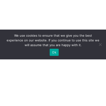
We use cookies to ensure that we give you the best
experience on our website. If you continue to use this site we
will assume that you are happy with it.
Ok
Які типи виставкових стендів
ми можемо вам
запропонувати