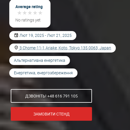
Average rating
★
★
★
★
★
★
★
★
★
★
No ratings yet
Лют 19, 2025 - Лют 21, 2025
3 Chome-11-1 Ariake, Koto, Tokyo 135 0063, Japan
Альтернативна енергетика
Енергетика, енергозбереження
ДЗВОНІТЬ! +48 616 791 105
ЗАМОВИТИ СТЕНД