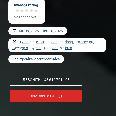
Average rating
★
★
★
★
★
★
★
★
★
★
No ratings yet
Лип 08, 2026 - Лип 10, 2026
217-59 Kintekseu-ro, Songpo-dong, Ilsanseo-gu,
Goyang-si, Gyeonggi-do, South Korea
Електроніка, електротехніка
ДЗВОНІТЬ! +48 616 791 105
ЗАМОВИТИ СТЕНД