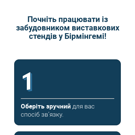
Почніть працювати із
забудовником виставкових
стендів у Бірмінгемі!
1
Оберіть зручний
для вас
спосіб зв’язку.