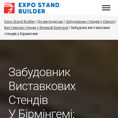
Перейти
до
змісту
Expo Stand Builder
Де ми будуємо
Забудовник стендів у Європі
Виставкові стенди у Великій Британії
Забудова виставкових
стендів у Бірмінгемі
Забудовник
Виставкових
Стендів
У Бірмінгемі: