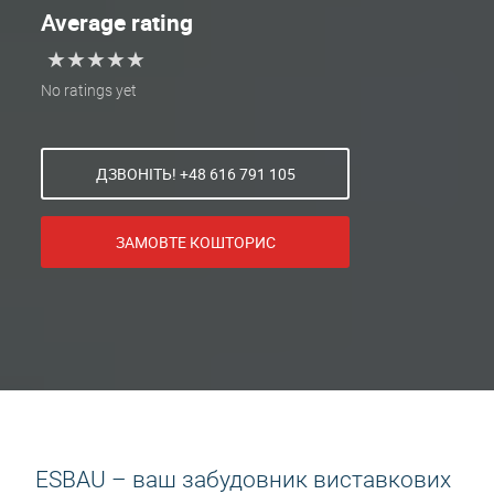
Average rating
★
★
★
★
★
★
★
★
★
★
No ratings yet
ДЗВОНІТЬ! +48 616 791 105
ЗАМОВТЕ КОШТОРИС
ESBAU – ваш забудовник виставкових