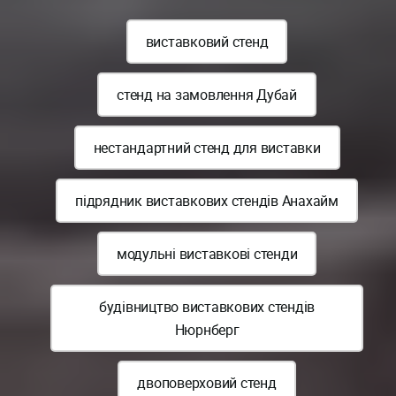
виставковий стенд
стенд на замовлення Дубай
нестандартний стенд для виставки
підрядник виставкових стендів Анахайм
модульні виставкові стенди
будівництво виставкових стендів
Нюрнберг
двоповерховий стенд