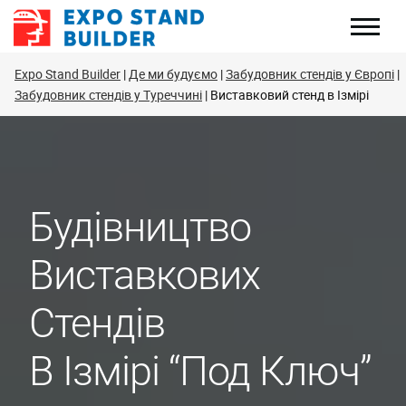
Перейти
до
змісту
Expo Stand Builder
Де ми будуємо
Забудовник стендів у Європі
Забудовник стендів у Туреччині
Виставковий стенд в Ізмірі
Будівництво
Виставкових
Стендів
В Ізмірі “под Ключ”