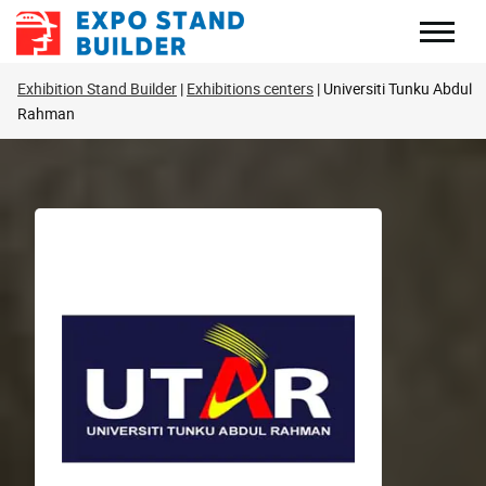
Перейти
до
змісту
Exhibition Stand Builder
Exhibitions centers
Universiti Tunku Abdul
Rahman