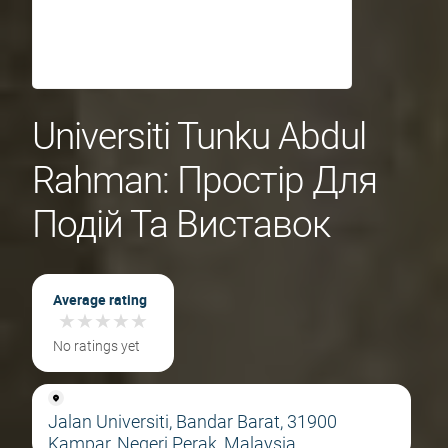
Universiti Tunku Abdul
Rahman: Простір Для
Подій Та Виставок
Average rating
★
★
★
★
★
★
★
★
★
★
No ratings yet
Jalan Universiti, Bandar Barat, 31900
Kampar, Negeri Perak, Malaysia