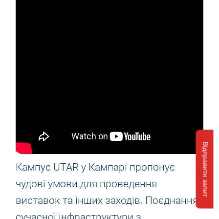
Відправити запит
Кампус UTAR у Кампарі пропонує
чудові умови для проведення
виставок та інших заходів. Поєднання
сучасної інфраструктури з