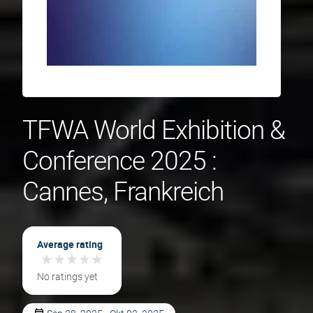
TFWA World Exhibition &
Conference 2025 :
Cannes, Frankreich
Average rating
★
★
★
★
★
★
★
★
★
★
No ratings yet