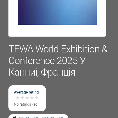
TFWA World Exhibition &
Conference 2025 У
Канниі, Франція
Average rating
★
★
★
★
★
★
★
★
★
★
No ratings yet