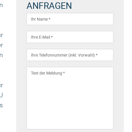
ANFRAGEN
n
r
er
n
ür
U
s