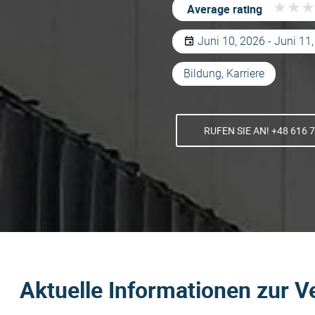
★
★
★
★
★
★
Average rating
Juni 10, 2026 - Juni 11
Bildung, Karriere
RUFEN SIE AN! +48 616 
Aktuelle Informationen zur V