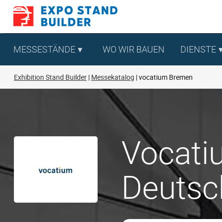
Zum
Inhalt
springen
MESSESTÄNDE
WO WIR BAUEN
DIENSTE
Exhibition Stand Builder
Messekatalog
vocatium Bremen
Vocati
Deutsc