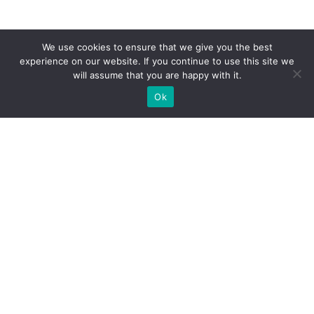
We use cookies to ensure that we give you the best
experience on our website. If you continue to use this site we
will assume that you are happy with it.
Ok
Welche Arten von
Messeständen wir Ihnen
anbieten können