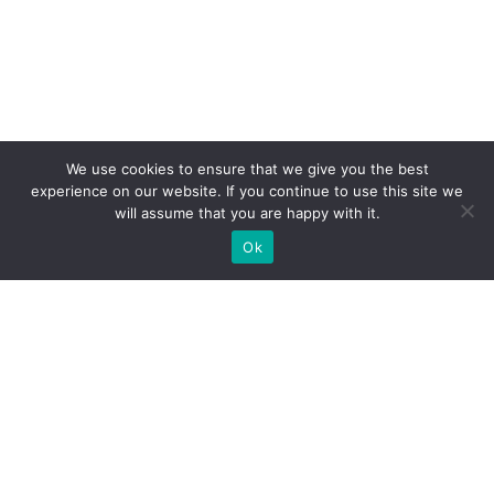
We use cookies to ensure that we give you the best
experience on our website. If you continue to use this site we
will assume that you are happy with it.
Ok
Які типи виставкових стендів
ми можемо вам
запропонувати