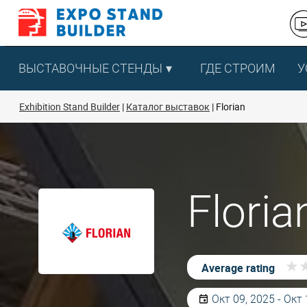
Перейти
к
содержанию
ВЫСТАВОЧНЫЕ СТЕНДЫ
ГДЕ СТРОИМ
У
Exhibition Stand Builder
Каталог выставок
Florian
Flori
★
★
Average rating
Окт 09, 2025 - Окт 