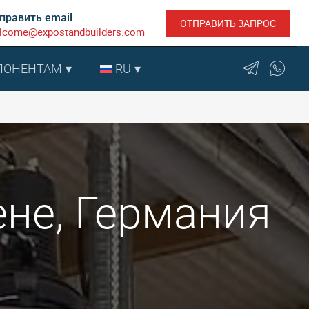
править email
ОТПРАВИТЬ ЗАПРОС
lcome@expostandbuilders.com
ПОНЕНТАМ
RU
ене, Германия