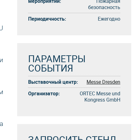
мероприятий:
Пожарная
безопасность
Периодичность:
Eжегоднo
U
ПАРАМЕТРЫ
и
СОБЫТИЯ
Выставочный центр:
Messe Dresden
м
Организатор:
ORTEC Messe und
Kongress GmbH
а
ЗАПРОСИТЬ СТЕНД