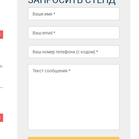
а
n-
а