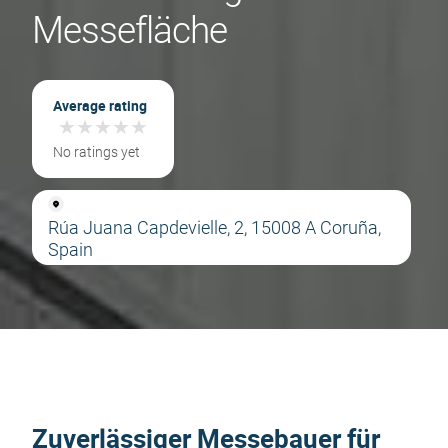
Messefläche
Average rating
★
★
★
★
★
★
★
★
★
★
No ratings yet
Rúa Juana Capdevielle, 2, 15008 A Coruña,
Spain
Zuverlässiger Messebauer für