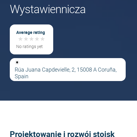
Wystawiennicza
Average rating
★
★
★
★
★
★
★
★
★
★
No ratings yet
Rúa Juana Capdevielle, 2, 15008 A Coruña,
Spain
Projektowanie i rozwój stoisk