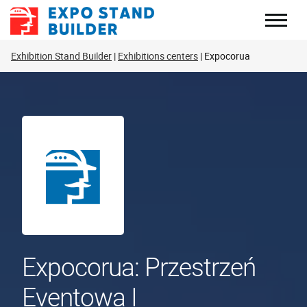
Skip
to
content
Exhibition Stand Builder
Exhibitions centers
Expocorua
Expocorua: Przestrzeń
Eventowa I