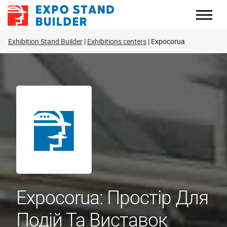
Перейти
до
змісту
Exhibition Stand Builder
Exhibitions centers
Expocorua
Expocorua: Простір Для
Подій Та Виставок