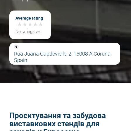
Average rating
★
★
★
★
★
★
★
★
★
★
No ratings yet
Rúa Juana Capdevielle, 2, 15008 A Coruña,
Spain
Проєктування та забудова
виставкових стендів для