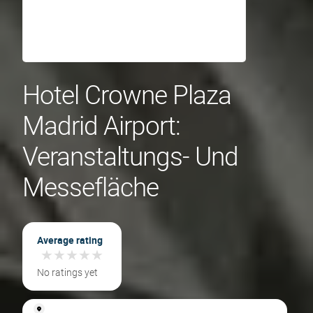
Hotel Crowne Plaza
Madrid Airport:
Veranstaltungs- Und
Messefläche
Average rating
★
★
★
★
★
★
★
★
★
★
No ratings yet